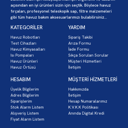
açısından en iyi ürünleri sizin için seçtik. Böylece havuz
fırçaları, profesyonel teleskopik sap, filtre malzemeleri
gibi tüm havuz bakım aksesuarlarımızı bulabilirsiniz...
KATEGORİLER
YARDIM
Havuz Robotları
Sipariş Takibi
Test Cihazları
Arıza Formu
Havuz Kimyasalları
İade Formu
Isı Pompaları
Sıkça Sorulan Sorular
Havuz Ürünleri
Müşteri Hizmetleri
Havuz Örtüsü
İletişim
HESABIM
MÜŞTERİ HİZMETLERİ
Üyelik Bilgilerim
Hakkımızda
Adres Bilgilerim
İletişim
Siparişlerim
Hesap Numaralarımız
Stok Alarm Listem
K.V.K.K Politikası
Alışveriş Listem
Anında Digital Kredi
Fiyat Alarm Listem