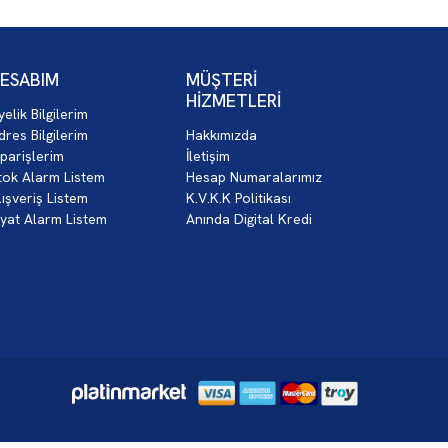
ESABIM
MÜŞTERİ
HİZMETLERİ
yelik Bilgilerim
dres Bilgilerim
Hakkımızda
iparişlerim
İletişim
tok Alarm Listem
Hesap Numaralarımız
lışveriş Listem
K.V.K.K Politikası
iyat Alarm Listem
Anında Digital Kredi