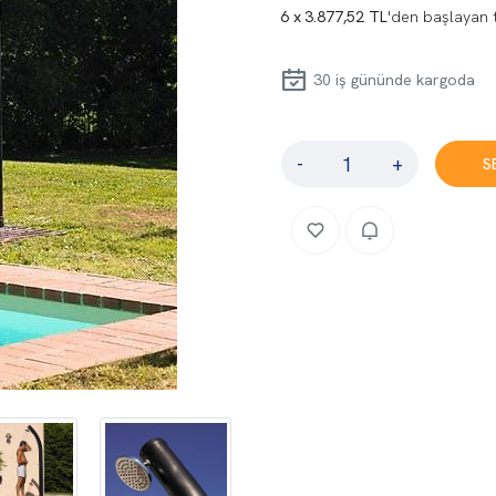
3.877,52 TL
'den başlayan t
30
iş gününde kargoda
-
+
S