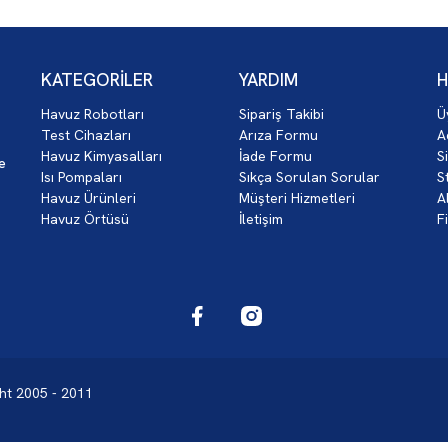
KATEGORİLER
YARDIM
H
Havuz Robotları
Sipariş Takibi
Ü
z
Test Cihazları
Arıza Formu
A
Havuz Kimyasalları
İade Formu
S
ce
Isı Pompaları
Sıkça Sorulan Sorular
S
Havuz Ürünleri
Müşteri Hizmetleri
A
Havuz Örtüsü
İletişim
F
ght 2005 - 2011