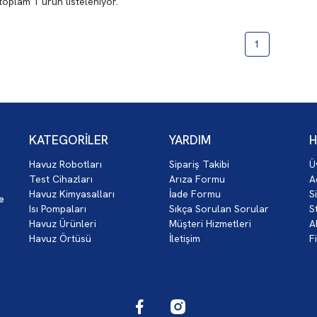
 toplam
1
ürün listeleniyor.
1
KATEGORİLER
YARDIM
H
Havuz Robotları
Sipariş Takibi
Ü
z
Test Cihazları
Arıza Formu
A
Havuz Kimyasalları
İade Formu
S
ce
Isı Pompaları
Sıkça Sorulan Sorular
S
Havuz Ürünleri
Müşteri Hizmetleri
A
Havuz Örtüsü
İletişim
F