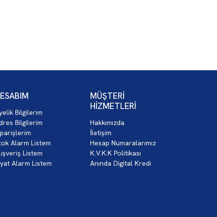
ESABIM
MÜŞTERİ
HİZMETLERİ
yelik Bilgilerim
dres Bilgilerim
Hakkımızda
iparişlerim
İletişim
tok Alarm Listem
Hesap Numaralarımız
lışveriş Listem
K.V.K.K Politikası
iyat Alarm Listem
Anında Digital Kredi