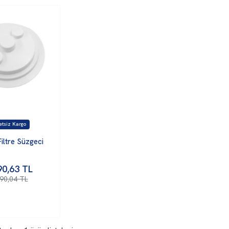
iltre Süzgeci
90,63
TL
690,04 TL