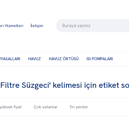
ri Hizmetleri
İletişim
MYASALLARI
HAVUZ
HAVUZ ÖRTÜSÜ
ISI POMPALARI
Filtre Süzgeci' kelimesi için etiket s
yüksek fiyat
Çok satanlar
En yeniler