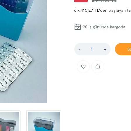
2.577,86 TL
415,27 TL
'den başlayan ta
30
iş gününde kargoda
-
+
S