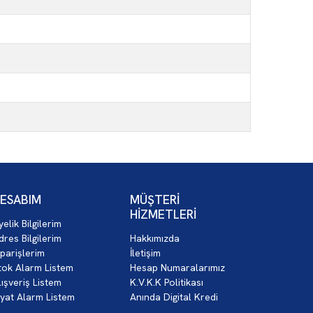
ESABIM
MÜŞTERİ
HİZMETLERİ
yelik Bilgilerim
dres Bilgilerim
Hakkımızda
iparişlerim
İletişim
tok Alarm Listem
Hesap Numaralarımız
lışveriş Listem
K.V.K.K Politikası
iyat Alarm Listem
Anında Digital Kredi