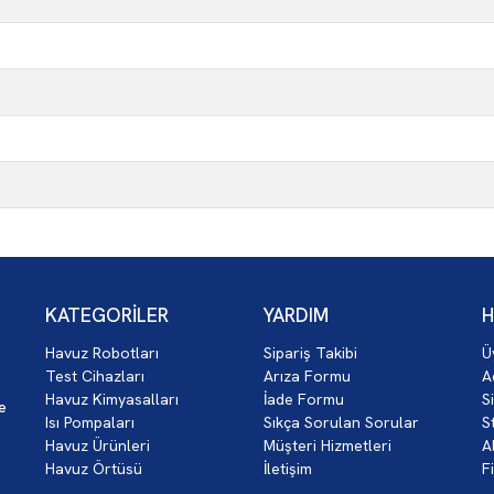
KATEGORİLER
YARDIM
H
Havuz Robotları
Sipariş Takibi
Ü
z
Test Cihazları
Arıza Formu
A
Havuz Kimyasalları
İade Formu
S
ce
Isı Pompaları
Sıkça Sorulan Sorular
S
Havuz Ürünleri
Müşteri Hizmetleri
A
Havuz Örtüsü
İletişim
F