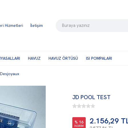
ri Hizmetleri
İletişim
MYASALLARI
HAVUZ
HAVUZ ÖRTÜSÜ
ISI POMPALARI
Desjoyaux
JD POOL TEST
2.156,29 T
% 16
İNDİRİM