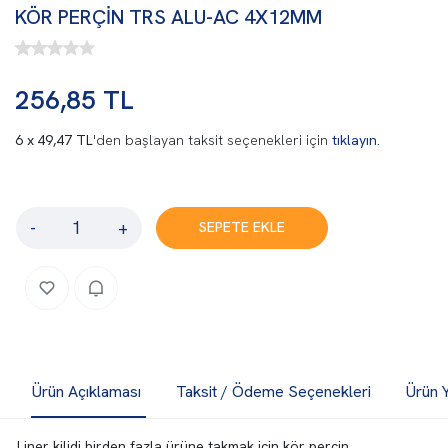
KÖR PERÇİN TRS ALU-AC 4X12MM
256,85 TL
49,47 TL
'den başlayan taksit seçenekleri için
tıklayın.
-
+
SEPETE EKLE
Ürün Açıklaması
Taksit / Ödeme Seçenekleri
Ürün 
Liner kilidi birden fazla ürüne takmak için kör perçin