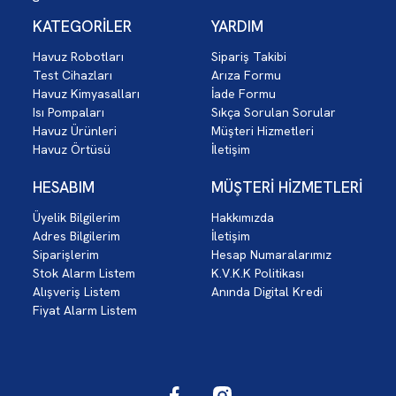
KATEGORİLER
YARDIM
Havuz Robotları
Sipariş Takibi
Test Cihazları
Arıza Formu
Havuz Kimyasalları
İade Formu
Isı Pompaları
Sıkça Sorulan Sorular
Havuz Ürünleri
Müşteri Hizmetleri
Havuz Örtüsü
İletişim
HESABIM
MÜŞTERİ HİZMETLERİ
Üyelik Bilgilerim
Hakkımızda
Adres Bilgilerim
İletişim
Siparişlerim
Hesap Numaralarımız
Stok Alarm Listem
K.V.K.K Politikası
Alışveriş Listem
Anında Digital Kredi
Fiyat Alarm Listem