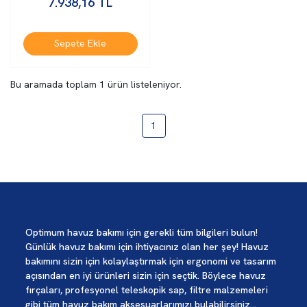
7.938,16
TL
Sepete Ekle
Bu aramada toplam
1
ürün listeleniyor.
1
Optimum havuz bakımı için gerekli tüm bilgileri bulun!
Günlük havuz bakımı için ihtiyacınız olan her şey! Havuz
bakımını sizin için kolaylaştırmak için ergonomi ve tasarım
açısından en iyi ürünleri sizin için seçtik. Böylece havuz
fırçaları, profesyonel teleskopik sap, filtre malzemeleri
gibi tüm havuz bakım aksesuarlarımızı bulabilirsiniz...