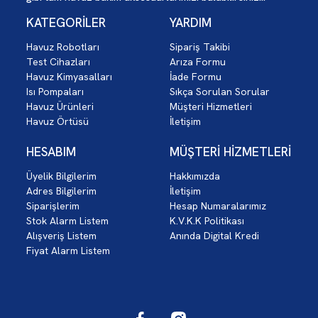
KATEGORİLER
YARDIM
Havuz Robotları
Sipariş Takibi
Test Cihazları
Arıza Formu
Havuz Kimyasalları
İade Formu
Isı Pompaları
Sıkça Sorulan Sorular
Havuz Ürünleri
Müşteri Hizmetleri
Havuz Örtüsü
İletişim
HESABIM
MÜŞTERİ HİZMETLERİ
Üyelik Bilgilerim
Hakkımızda
Adres Bilgilerim
İletişim
Siparişlerim
Hesap Numaralarımız
Stok Alarm Listem
K.V.K.K Politikası
Alışveriş Listem
Anında Digital Kredi
Fiyat Alarm Listem