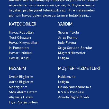
bakımını sizin için kolaylaştırmak için ergonomi ve tasarım
açısından en iyi ürünleri sizin için seçtik. Böylece havuz
fırçaları, profesyonel teleskopik sap, filtre malzemeleri
gibi tüm havuz bakım aksesuarlarımızı bulabilirsiniz...
KATEGORİLER
YARDIM
Havuz Robotları
Sipariş Takibi
Test Cihazları
Arıza Formu
Havuz Kimyasalları
İade Formu
Isı Pompaları
Sıkça Sorulan Sorular
Havuz Ürünleri
Müşteri Hizmetleri
Havuz Örtüsü
İletişim
HESABIM
MÜŞTERİ HİZMETLERİ
Üyelik Bilgilerim
Hakkımızda
Adres Bilgilerim
İletişim
Siparişlerim
Hesap Numaralarımız
Stok Alarm Listem
K.V.K.K Politikası
Alışveriş Listem
Anında Digital Kredi
Fiyat Alarm Listem