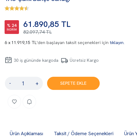
61.890,85 TL
% 24
İNDİRİM
82.097,74 TL
11.919,15 TL
'den başlayan taksit seçenekleri için
tıklayın.
30
iş gününde kargoda
Ücretsiz Kargo
-
+
SEPETE EKLE
Ürün Açıklaması
Taksit / Ödeme Seçenekleri
Ürün 