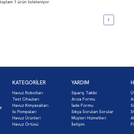
 toplam
1
ürün listeleniyor.
1
KATEGORİLER
YARDIM
H
Havuz Robotları
Sipariş Takibi
Ü
z
Test Cihazları
Arıza Formu
A
Havuz Kimyasalları
İade Formu
S
ce
Isı Pompaları
Sıkça Sorulan Sorular
S
Havuz Ürünleri
Müşteri Hizmetleri
A
Havuz Örtüsü
İletişim
F