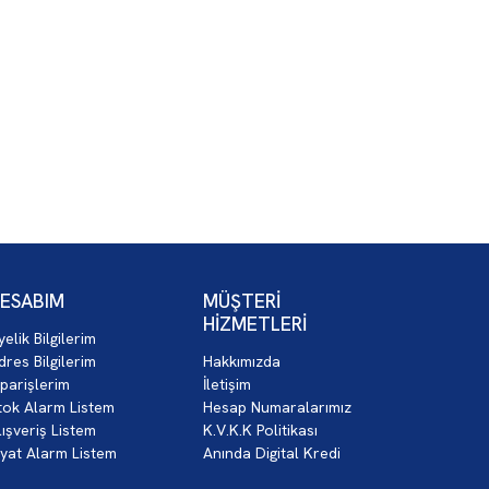
ESABIM
MÜŞTERİ
HİZMETLERİ
yelik Bilgilerim
dres Bilgilerim
Hakkımızda
iparişlerim
İletişim
tok Alarm Listem
Hesap Numaralarımız
lışveriş Listem
K.V.K.K Politikası
iyat Alarm Listem
Anında Digital Kredi