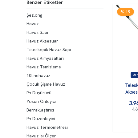
Benzer Etiketler
% 19
Şezlong
Havuz
Havuz Sapı
Havuz Aksesuar
Teleskopik Havuz Sapı
Havuz Kimyasalları
Havuz Temizleme
10linehavuz
Çocuk Şişme Havuz
Teles
Akses
Ph Düşürücü
19
Yosun Önleyici
3.9
4.
Berraklaştırıcı
Ph Düzenleyici
Havuz Termometresi
Havuz Isı Ölçer