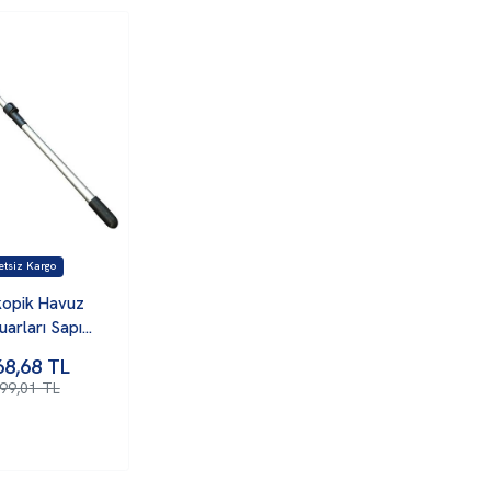
kopik Havuz
uarları Sapı
5/450 CM
68,68
TL
899,01 TL